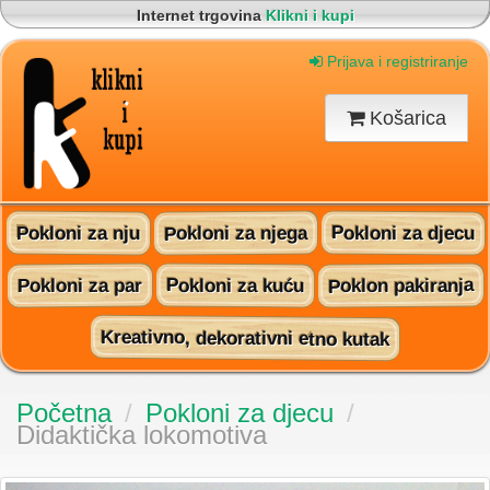
Internet trgovina
Klikni i kupi
Korisnički servis
095 815 60 16
Brza i sigurna dostava na vašu adresu
Prijava i registriranje
Pronađite nas na Facebooku!
Košarica
Pokloni za njega
Pokloni za djecu
Pokloni za nju
Poklon pakiranja
Pokloni za kuću
Pokloni za par
Kreativno, dekorativni etno kutak
Početna
/
Pokloni za djecu
/
Didaktička lokomotiva