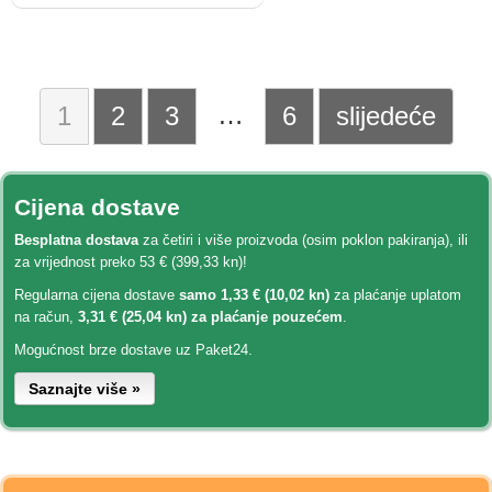
…
1
2
3
6
slijedeće
Cijena dostave
Besplatna dostava
za četiri i više proizvoda (osim poklon pakiranja), ili
za vrijednost preko 53 € (399,33 kn)!
Regularna cijena dostave
samo 1,33 € (10,02 kn)
za plaćanje uplatom
na račun,
3,31 € (25,04 kn) za plaćanje pouzećem
.
Mogućnost brze dostave uz Paket24.
Saznajte više »