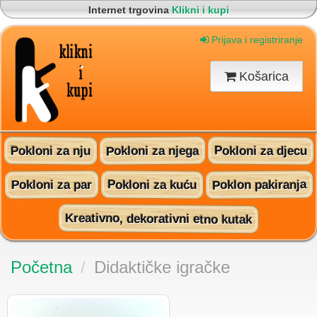
Internet trgovina
Klikni i kupi
Korisnički servis
095 815 60 16
Brza i sigurna dostava na vašu adresu
Prijava i registriranje
Pronađite nas na Facebooku!
Košarica
Pokloni za njega
Pokloni za djecu
Pokloni za nju
Poklon pakiranja
Pokloni za kuću
Pokloni za par
Kreativno, dekorativni etno kutak
Početna
/
Didaktičke igračke