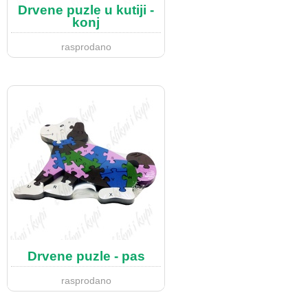
Drvene puzle u kutiji -
konj
rasprodano
Drvene puzle - pas
rasprodano