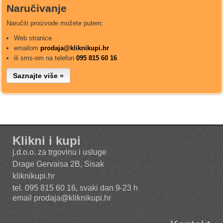
Naručivanje
Naručiti proizvode možete putem:
Web stranice
emailom
prodaja@kliknikupi.hr
ili sms-om na telefon
095 815 60 16
Saznajte više »
Klikni i kupi
j.d.o.o. za trgovinu i usluge
Drage Gervaisa 2B, Sisak
kliknikupi.hr
tel. 095 815 60 16, svaki dan 9-23 h
email
prodaja@kliknikupi.hr