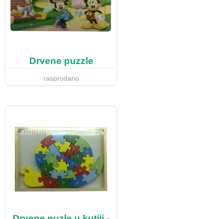
Drvene puzzle
rasprodano
Drvene puzle u kutiji -