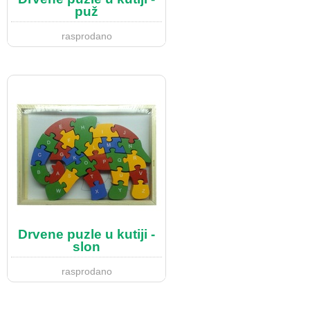
puž
rasprodano
Drvene puzle u kutiji -
slon
rasprodano