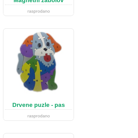
Magnetni žabolov
rasprodano
Drvene puzle - pas
rasprodano