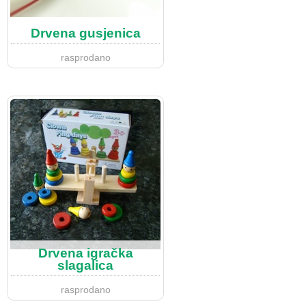
Drvena gusjenica
rasprodano
Drvena igračka
slagalica
rasprodano