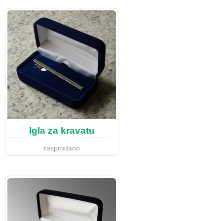
Igla za kravatu
rasprodano