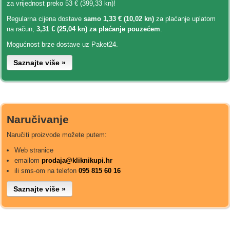
za vrijednost preko 53 € (399,33 kn)!
Regularna cijena dostave
samo 1,33 € (10,02 kn)
za plaćanje uplatom
na račun,
3,31 € (25,04 kn) za plaćanje pouzećem
.
Mogućnost brze dostave uz Paket24.
Saznajte više »
Naručivanje
Naručiti proizvode možete putem:
Web stranice
emailom
prodaja@kliknikupi.hr
ili sms-om na telefon
095 815 60 16
Saznajte više »