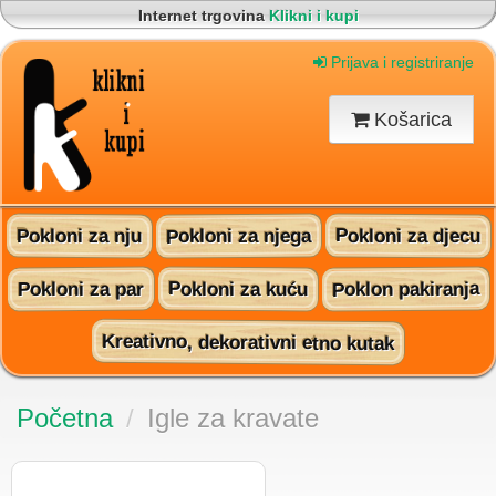
Internet trgovina
Klikni i kupi
Korisnički servis
095 815 60 16
Brza i sigurna dostava na vašu adresu
Prijava i registriranje
Pronađite nas na Facebooku!
Košarica
Pokloni za njega
Pokloni za djecu
Pokloni za nju
Poklon pakiranja
Pokloni za kuću
Pokloni za par
Kreativno, dekorativni etno kutak
Početna
/
Igle za kravate