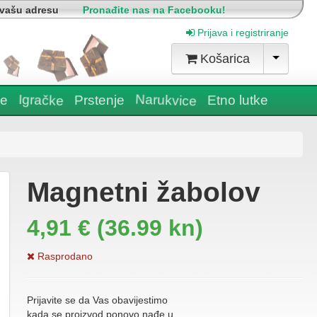
 vašu adresu
Pronađite nas na Facebooku!
Prijava i registriranje
Košarica
Narukvice
Etno lutke
e
Prstenje
Igračke
Magnetni žabolov
4,91 € (36.99 kn)
Rasprodano
Prijavite se da Vas obavijestimo
kada se proizvod ponovo nađe u