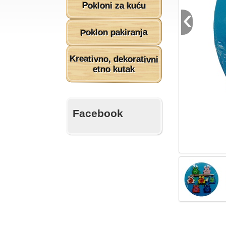
Pokloni za kuću
‹
Poklon pakiranja
Kreativno, dekorativni
etno kutak
Facebook