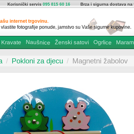
Korisnički servis
095 815 60 16
Brza i sigurna dostava na
ašu internet trgovinu.
vlastite fotografije ponude, jamstvo su Vaše sigurne kupovine.
Ženski satovi
Naušnice
Maram
Kravate
Ogrlice
 ključeve
a
/
Pokloni za djecu
/
Magnetni žabolov