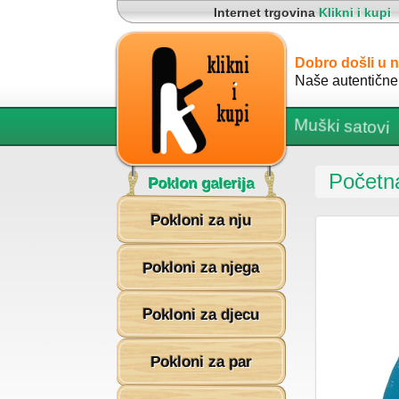
Internet trgovina
Klikni i kupi
Dobro došli u n
Naše autentične 
Muški satovi
Privjesci za
Početn
Poklon galerija
Pokloni za nju
Pokloni za njega
Pokloni za djecu
Pokloni za par