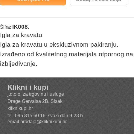
IK008
Šifra:
.
Igla za kravatu
Igla za kravatu u ekskluzivnom pakiranju.
Izrađeno od kvalitetnog materijala otpornog na
izbljeđivanje.
Klikni i kupi
j.d.o.o. za trgovinu i usluge
Drage Gervaisa 2B, Sisak
kliknikupi.hr
tel. 095 815 60 16, svaki dan 9-23 h
email
prodaja@kliknikupi.hr