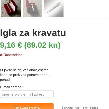
Igla za kravatu
9,16 € (69.02 kn)
Rasprodano
Prijavite se da Vas obavijestimo
kada se proizvod ponovo nađe u
ponudi.
E-mail adresa
*
Obavijesti me
Dodaj na listu želja