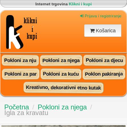
Internet trgovina
Klikni i kupi
Korisnički servis
095 815 60 16
Brza i sigurna dostava na vašu adresu
Prijava i registriranje
Pronađite nas na Facebooku!
Košarica
Pokloni za njega
Pokloni za djecu
Pokloni za nju
Poklon pakiranja
Pokloni za kuću
Pokloni za par
Kreativno, dekorativni etno kutak
Početna
/
Pokloni za njega
/
Igla za kravatu