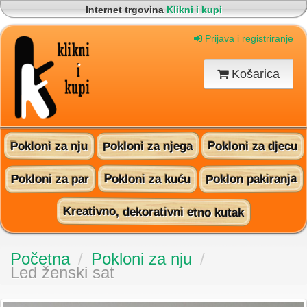
Internet trgovina
Klikni i kupi
Korisnički servis
095 815 60 16
Brza i sigurna dostava na vašu adresu
Prijava i registriranje
Pronađite nas na Facebooku!
Košarica
Pokloni za njega
Pokloni za djecu
Pokloni za nju
Poklon pakiranja
Pokloni za kuću
Pokloni za par
Kreativno, dekorativni etno kutak
Početna
/
Pokloni za nju
/
Led ženski sat