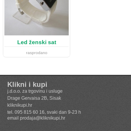
Led ženski sat
rasprodano
Klikni i kupi
j.d.o.o. za trgovinu i usluge
Drage Gervaisa 2B, Sisak
kliknikupi.hr
tel. 095 815 60 16, svaki dan 9-23 h
email
prodaja@kliknikupi.hr